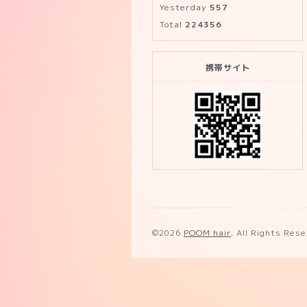
Yesterday
557
Total
224356
携帯サイト
©2026
POOM hair
. All Rights Res